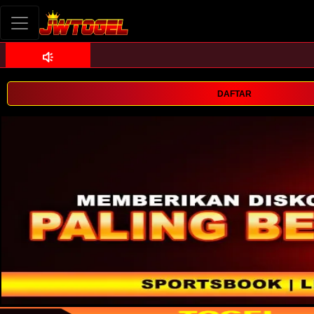
DAFTAR