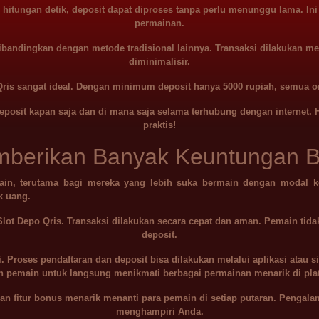
am hitungan detik, deposit dapat diproses tanpa perlu menunggu lama. 
permainan.
ibandingkan dengan metode tradisional lainnya. Transaksi dilakukan me
diminimalisir.
Qris sangat ideal. Dengan minimum deposit hanya 5000 rupiah, semua o
n deposit kapan saja dan di mana saja selama terhubung dengan intern
praktis!
emberikan Banyak Keuntungan B
in, terutama bagi mereka yang lebih suka bermain dengan modal ke
k uang.
t Depo Qris. Transaksi dilakukan secara cepat dan aman. Pemain tidak
deposit.
ri. Proses pendaftaran dan deposit bisa dilakukan melalui aplikasi atau
emain untuk langsung menikmati berbagai permainan menarik di platf
n fitur bonus menarik menanti para pemain di setiap putaran. Pengala
menghampiri Anda.