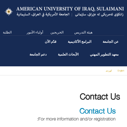
Skip
to
main
content
هيئة التدريس
الخريجين
أولياء الأمور
الطلبة
عن الجامعة
البرامج الأكاديمية
قدّم الآن
معهد التطوير المهني
الأبحاث العلمية
دعم الجامعة
English
كوردى
You are here
Contact Us
Contact Us
For more information and/or registration: