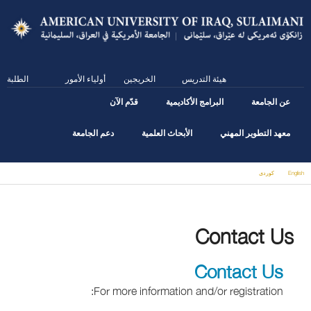
Skip
to
main
content
هيئة التدريس
الخريجين
أولياء الأمور
الطلبة
عن الجامعة
البرامج الأكاديمية
قدّم الآن
معهد التطوير المهني
الأبحاث العلمية
دعم الجامعة
English
كوردى
You are here
Contact Us
Contact Us
For more information and/or registration: