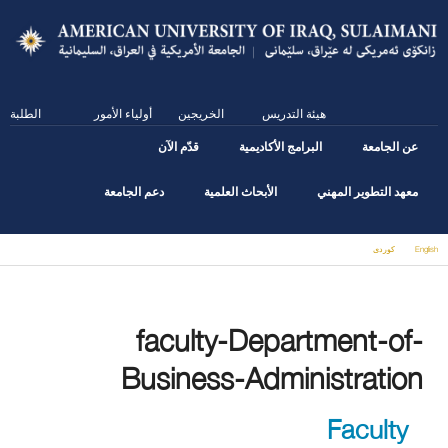
Skip
to
main
content
هيئة التدريس
الخريجين
أولياء الأمور
الطلبة
عن الجامعة
البرامج الأكاديمية
قدّم الآن
معهد التطوير المهني
الأبحاث العلمية
دعم الجامعة
English
كوردى
You are here
faculty-Department-of-
Business-Administration
Faculty