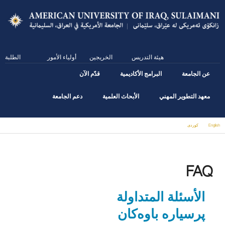
Skip
to
main
content
هيئة التدريس
الخريجين
أولياء الأمور
الطلبة
عن الجامعة
البرامج الأكاديمية
قدّم الآن
معهد التطوير المهني
الأبحاث العلمية
دعم الجامعة
English
كوردى
You are here
FAQ
الأسئلة المتداولة
پرسیاره‌ باوه‌كان