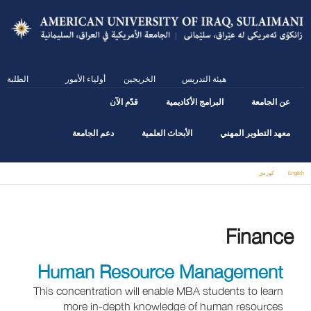
Skip
to
main
content
هيئة التدريس
الخريجين
أولياء الأمور
الطلبة
عن الجامعة
البرامج الأكاديمية
قدّم الآن
معهد التطوير المهني
الأبحاث العلمية
دعم الجامعة
English
كوردى
You are here
Finance
Human Resource Management
This concentration will enable MBA students to learn
more in-depth knowledge of human resources