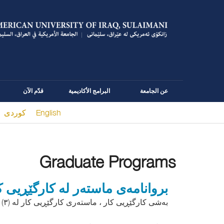
عن الجامعة
البرامج الأكاديمية
قدّم الآن
English
كوردى
You are here
Graduate Programs
بروانامەى ماستەر لە کارگێڕیی ک
بەشی کارگێڕیی کار ، ماستەری کارگێڕیی کار لە (٣) پسپۆڕیی جیاوازدا پێشکەش دەکات .