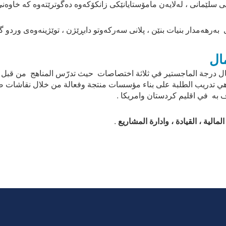
سلێمانی ، لەلایەن مامۆستایانێکی زانکۆکەوە دەگوترێتەوە کە خاوەنی 
ەرهەمدار بنیات بنێن ، پلانی سەرکەوتو دابڕێژن ، توێژینەوەی وردو گر
ال
عمال درجة الماجستير في ثلاثة اختصاصات حيث تدرّس المناهج من قبل
ية هي تدريب الطلبة على بناء مؤسسات منتجة وفعالة من خلال نقاشات صف
 به في اقليم كردستان وامريكا .
المالية ، القيادة ، وادارة المشاريع
.