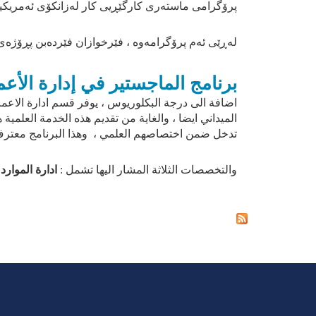
پرۆگرامی ماستەری کارگێڕیی کار لەزانکۆی ئەمریکیی 
لەڕێی ئەم پرۆگرامەوە ، فێرخوازان فێردەبن پڕۆژەی ب
برنامج الماجستير في إدارة الأعم
اضافة الى درجة البكلوريوس ، يوفر قسم ادارة الا
الميداني ايضا ، والغاية من تقديم هذه الخدمة العلم
تدخل ضمن اختصاصهم العلمي ، وهذا البرنامج معترف
والتخصصات الثلاثة المشار اليها تشمل :
ادارة الموارد 