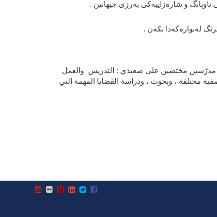
ناوبانگ و شارەزاییەکی بەرزی جیهانین .
نگ لەبوارەکەدا بکەن .
 مدرّسين مختصين على صعيدَي : التدريس والعمل
ية مختلفة ، وبحوث ، ودراسة القضايا المهمة التي