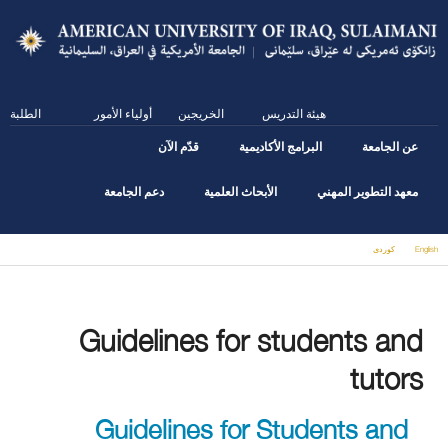
Skip
to
main
content
هيئة التدريس
الخريجين
أولياء الأمور
الطلبة
عن الجامعة
البرامج الأكاديمية
قدّم الآن
معهد التطوير المهني
الأبحاث العلمية
دعم الجامعة
English
كوردى
You are here
Guidelines for students and
tutors
Guidelines for Students and