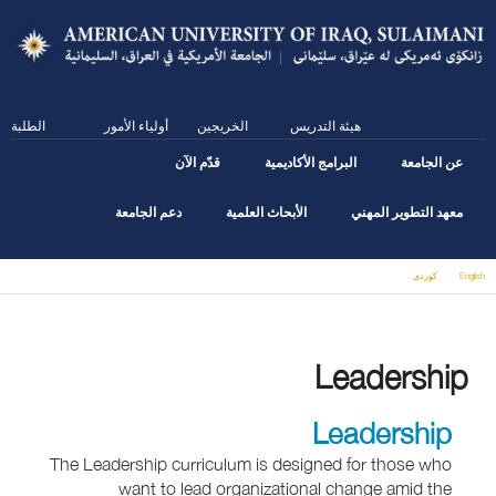
Skip
to
main
content
هيئة التدريس
الخريجين
أولياء الأمور
الطلبة
عن الجامعة
البرامج الأكاديمية
قدّم الآن
معهد التطوير المهني
الأبحاث العلمية
دعم الجامعة
English
كوردى
You are here
Leadership
Leadership
The Leadership curriculum is designed for those who
want to lead organizational change amid the