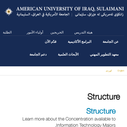
Skip
to
main
content
هيئة التدريس
الخريجين
أولياء الأمور
الطلبة
عن الجامعة
البرامج الأكاديمية
قدّم الآن
معهد التطوير المهني
الأبحاث العلمية
دعم الجامعة
English
كوردى
You are here
Structure
Structure
Learn more about the Concentration available to
Information Technology Majors.