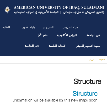
Skip
to
main
content
هيئة التدريس
الخريجين
أولياء الأمور
الطلبة
عن الجامعة
البرامج الأكاديمية
قدّم الآن
معهد التطوير المهني
الأبحاث العلمية
دعم الجامعة
English
كوردى
You are here
Structure
Structure
Information will be available for this new major soon.