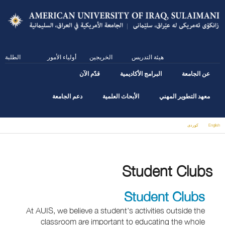
Skip
to
main
content
هيئة التدريس
الخريجين
أولياء الأمور
الطلبة
عن الجامعة
البرامج الأكاديمية
قدّم الآن
معهد التطوير المهني
الأبحاث العلمية
دعم الجامعة
English
كوردى
You are here
Student Clubs
Student Clubs
At AUIS, we believe a student's activities outside the
classroom are important to educating the whole