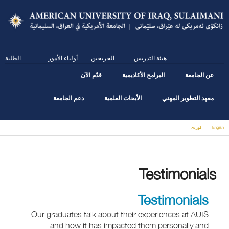
Skip
to
main
content
هيئة التدريس
الخريجين
أولياء الأمور
الطلبة
عن الجامعة
البرامج الأكاديمية
قدّم الآن
معهد التطوير المهني
الأبحاث العلمية
دعم الجامعة
English
كوردى
You are here
Testimonials
Testimonials
Our graduates talk about their experiences at AUIS
and how it has impacted them personally and