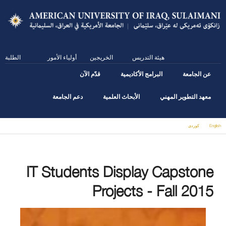
Skip
to
main
content
هيئة التدريس
الخريجين
أولياء الأمور
الطلبة
عن الجامعة
البرامج الأكاديمية
قدّم الآن
معهد التطوير المهني
الأبحاث العلمية
دعم الجامعة
English
كوردى
You are here
IT Students Display Capstone
Projects - Fall 2015