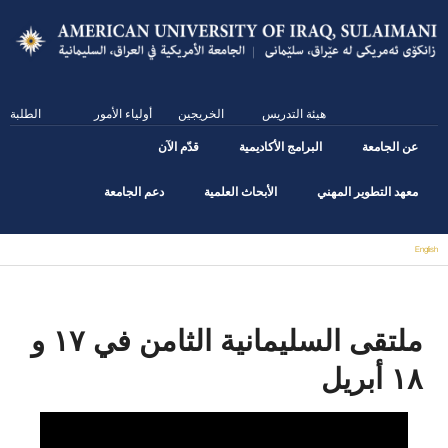
Skip
to
main
content
هيئة التدريس
الخريجين
أولياء الأمور
الطلبة
عن الجامعة
البرامج الأكاديمية
قدّم الآن
معهد التطوير المهني
الأبحاث العلمية
دعم الجامعة
English
You are here
ملتقى السليمانية الثامن في ١٧ و
١٨ أبريل
ملتقى السليمانية الثامن في ١٧ و ١٨