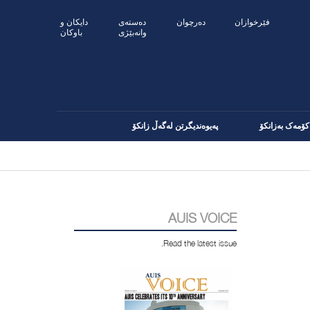
فێرخوازان
دەرچوان
ده‌سته‌ی
دایکان و
وانه‌بێژی
باوکان
کۆمەک بەزانکۆ
پەیوەندیگرتن لەگەڵ زانکۆ
AUIS VOICE
Read the latest issue.