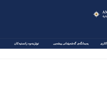
Skip
to
main
content
كاری
پەیمانگەی گەشەپێدانی پیشەیی
توێژینەوە زانستیەکان