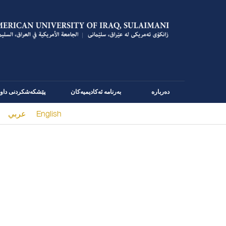
دەربارە
بەرنامە ئەکادیمیەکان
پێشكه‌شكردنی داوا
English
عربي
You are here